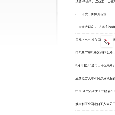
预警-墨西哥、巴拉圭、巴基
出口印度，伊拉克新规！
吉大港大延误，7月起实施新
美线上MSC被美国海关拉入黑
印尼三宝垄港集装箱码头发
8月1日起印度再出海运舱单
孟加拉吉大港和阿尔及利亚的
中国-阿联酋海关正式签署AE
澳大利亚全国港口工人大罢