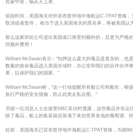
在家中坐，锅从天上来。
前段时间，美国海关对外宣布暂停地中海航运C-TPAT资格，为
取消或者暂停， 相当于进入美国海关的黑名单，将被美国认为
那么这家班轮公司进出美国港口将受到额外的，且更为严格
些额外费用！
William McSwain表示：“扣押这么庞大的毒品是复杂
数量的致命毒品进入美国水域时，办公室和我们的合作伙伴
果，以保护我们的国家。”
William McSwain称，“这一行动提醒所有船公司和船
执行严格的安全措施，防止此类走私企图。”
另据一位消息人士在接受NBC采访时透露，这些毒品并非运
除了毒品，船上的集装箱还装满了来自世界各地的葡萄酒、
此前，美国海关已宣布暂停地中海航运C-TPAT资格，为期90