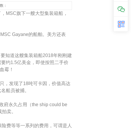
览次数：
了，MSC旗下一艘大型集装箱船，
SC Gayane的船舶。美方还表
！要知道这艘集装箱船2018年刚刚建
需要约1.5亿美金，即使按照二手价
了血霉！
船只，发现了18吨可卡因，价值高达
六名船员被捕。
久占用（the ship could be
征用或拍卖。
保险费等等一系列的费用，可谓是人