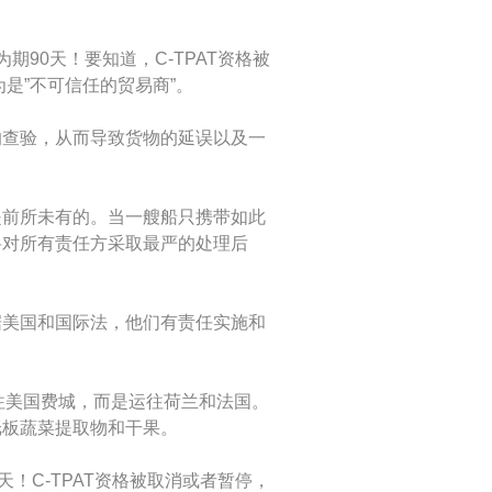
期90天！要知道，C-TPAT资格被
是”不可信任的贸易商”。
的查验，从而导致货物的延误以及一
的，也是前所未有的。当一艘船只携带如此
将对所有责任方采取最严的处理后
长，根据美国和国际法，他们有责任实施和
往美国费城，而是运往荷兰和法国。
纸板蔬菜提取物和干果。
天！C-TPAT资格被取消或者暂停，