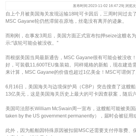
发布时间:2023-11-02 16:47:29| 浏
自上个月被美国海关发现运输18吨可卡因后，三周时间过去
MSC Gayane轮仍然滞留在原地，丝毫没有离开的迹象。
而刚刚，在事发3周后，美国方面正式宣布扣押seize这艘名为M
示:“该轮可能会被没收。”
而根据美国当局最新通告，MSC Gayane很有可能会被没收
好，可装载11,600TEU集装箱。同样规格的新船，现在建造
来计算，MSC Gayane的价值也超过1亿美金！MSC可谓倒
6月16日，美国海关与边境保护局（CBP）突击搜查了这艘
13亿美元，这是美国海关历史上最大的可卡因查获案，随后
美国司法部长William McSwain周一宣布，这艘船可能被美国政府永
taken by the US government permanently），届时会被
此外，因为船舶因特殊原因被扣留MSC还需要支付停靠费、