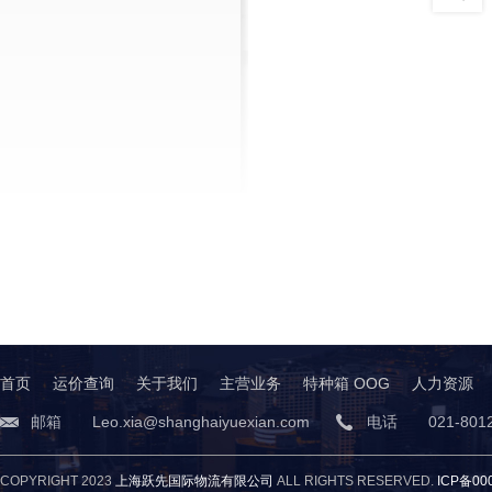
首页
运价查询
关于我们
主营业务
特种箱 OOG
人力资源
邮箱 Leo.xia@shanghaiyuexian.com
电话 021-8012
COPYRIGHT 2023
上海跃先国际物流有限公司
ALL RIGHTS RESERVED.
ICP备00